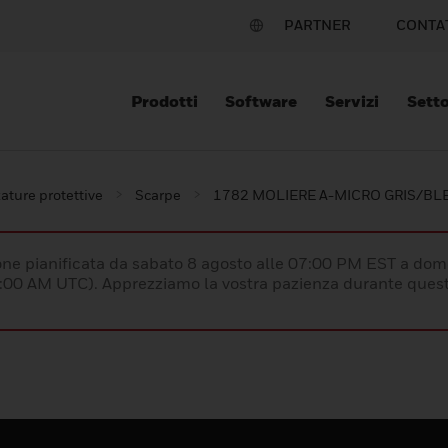
PARTNER
CONTA
Prodotti
Software
Servizi
Setto
ature protettive
Scarpe
1782 MOLIERE A-MICRO GRIS/BL
e pianificata da sabato 8 agosto alle 07:00 PM EST a dom
:00 AM UTC). Apprezziamo la vostra pazienza durante quest