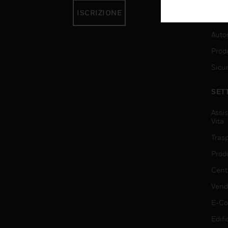
ISCRIZIONE
SER
Auto
Produ
Sicu
SET
Assis
Vita
Trasp
Prod
Centr
Vendi
E-C
Edifi