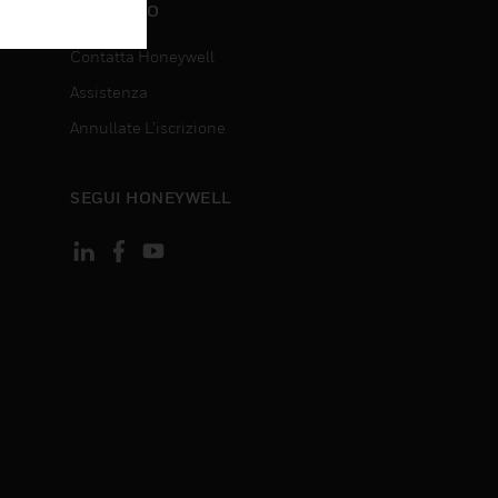
CONTATTO
Contatta Honeywell
Assistenza
Annullate L’iscrizione
SEGUI HONEYWELL