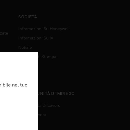
SOCIETÀ
Informazioni Su Honeywell
nzate
Informazioni Su IA
Notizie
Comunicati Stampa
Investitori
Eventi
ibile nel tuo
nzate
OPPORTUNITÀ D’IMPIEGO
Opportunità Di Lavoro
Ricerca Lavoro