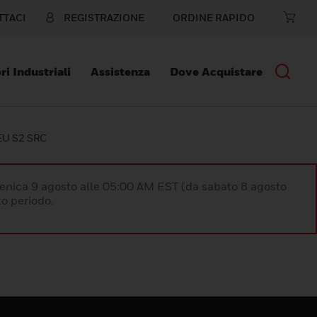
TTACI
REGISTRAZIONE
ORDINE RAPIDO
ri Industriali
Assistenza
Dove Acquistare
EU S2 SRC
enica 9 agosto alle 05:00 AM EST (da sabato 8 agosto
o periodo.