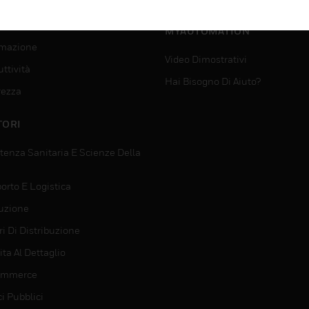
SUPPORTO PER
VIZI
MYAUTOMATION
mazione
Video Dimostrativi
ttività
Hai Bisogno Di Aiuto?
rezza
TORI
tenza Sanitaria E Scienze Della
orto E Logistica
uzione
i Di Distribuzione
ta Al Dettaglio
ommerce
ci Pubblici