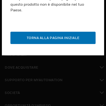
PRODUCTS
questo prodotto non è disponibile nel tuo
Paese.
toggle view
SOFTWARE
toggle view
SERVIZI
TORNA ALLA PAGINA INIZIALE
toggle view
SETTORI
toggle view
ASSISTENZA
toggle view
DOVE ACQUISTARE
toggle view
SUPPORTO PER MYAUTOMATION
toggle view
SOCIETÀ
toggle view
OPPORTUNITÀ D’IMPIEGO