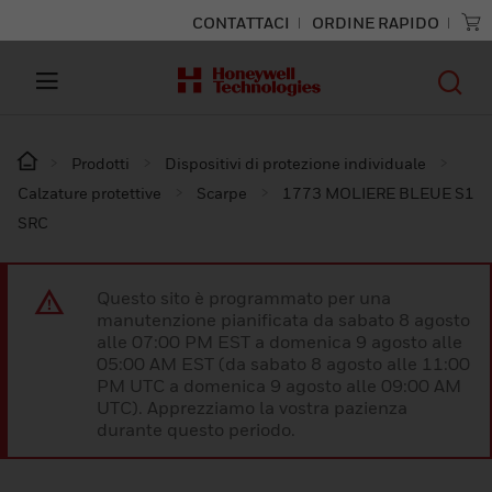
CONTATTACI
ORDINE RAPIDO
Prodotti
Dispositivi di protezione individuale
Calzature protettive
Scarpe
1773 MOLIERE BLEUE S1
SRC
Questo sito è programmato per una
manutenzione pianificata da sabato 8 agosto
alle 07:00 PM EST a domenica 9 agosto alle
05:00 AM EST (da sabato 8 agosto alle 11:00
PM UTC a domenica 9 agosto alle 09:00 AM
UTC). Apprezziamo la vostra pazienza
durante questo periodo.