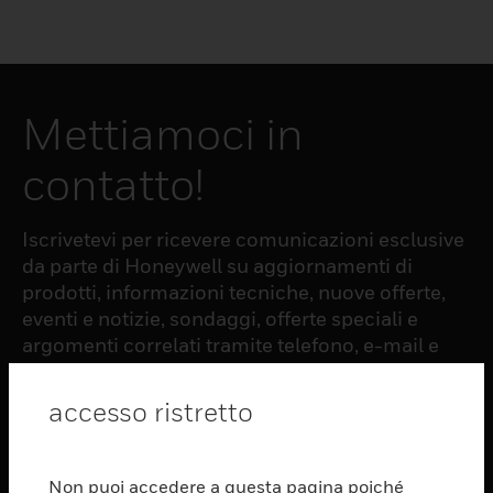
Mettiamoci in
contatto!
Iscrivetevi per ricevere comunicazioni esclusive
da parte di Honeywell su aggiornamenti di
prodotti, informazioni tecniche, nuove offerte,
eventi e notizie, sondaggi, offerte speciali e
argomenti correlati tramite telefono, e-mail e
altre forme di comunicazione elettronica.
accesso ristretto
ISCRIZIONE
Non puoi accedere a questa pagina poiché