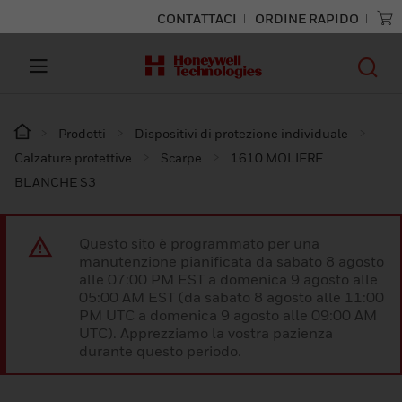
CONTATTACI
ORDINE RAPIDO
Prodotti
Dispositivi di protezione individuale
Calzature protettive
Scarpe
1610 MOLIERE
BLANCHE S3
Questo sito è programmato per una
manutenzione pianificata da sabato 8 agosto
alle 07:00 PM EST a domenica 9 agosto alle
05:00 AM EST (da sabato 8 agosto alle 11:00
PM UTC a domenica 9 agosto alle 09:00 AM
UTC). Apprezziamo la vostra pazienza
durante questo periodo.