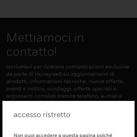
Mettiamoci in
contatto!
Iscrivetevi per ricevere comunicazioni esclusive
da parte di Honeywell su aggiornamenti di
prodotti, informazioni tecniche, nuove offerte,
eventi e notizie, sondaggi, offerte speciali e
argomenti correlati tramite telefono, e-mail e
altre forme di comunicazione elettronica.
accesso ristretto
ISCRIZIONE
Non puoi accedere a questa pagina poiché