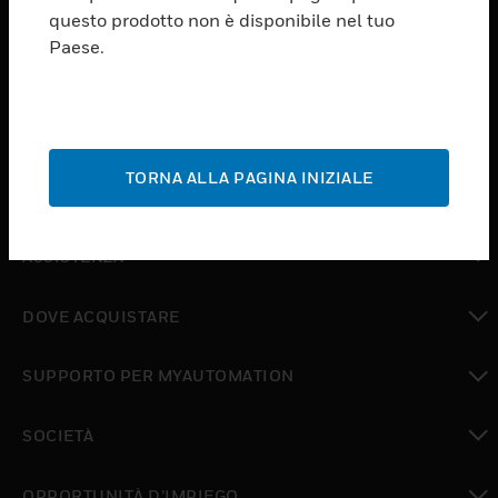
PRODUCTS
questo prodotto non è disponibile nel tuo
Paese.
toggle view
SOFTWARE
toggle view
SERVIZI
TORNA ALLA PAGINA INIZIALE
toggle view
SETTORI
toggle view
ASSISTENZA
toggle view
DOVE ACQUISTARE
toggle view
SUPPORTO PER MYAUTOMATION
toggle view
SOCIETÀ
toggle view
OPPORTUNITÀ D’IMPIEGO