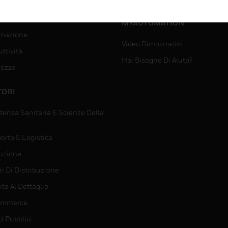
SUPPORTO PER
VIZI
MYAUTOMATION
mazione
Video Dimostrativi
ttività
Hai Bisogno Di Aiuto?
rezza
TORI
tenza Sanitaria E Scienze Della
orto E Logistica
uzione
i Di Distribuzione
ta Al Dettaglio
ommerce
ci Pubblici