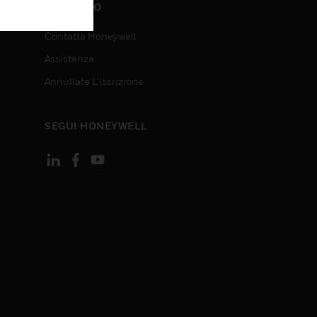
CONTATTO
Contatta Honeywell
Assistenza
Annullate L’iscrizione
SEGUI HONEYWELL