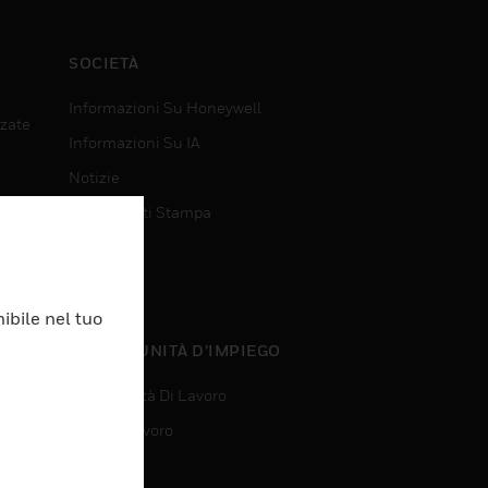
SOCIETÀ
Informazioni Su Honeywell
nzate
Informazioni Su IA
Notizie
Comunicati Stampa
Investitori
Eventi
ibile nel tuo
nzate
OPPORTUNITÀ D’IMPIEGO
Opportunità Di Lavoro
Ricerca Lavoro