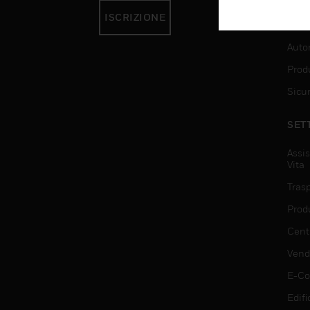
ISCRIZIONE
SER
Auto
Produ
Sicu
SET
Assis
Vita
Trasp
Prod
Centr
Vendi
E-C
Edifi