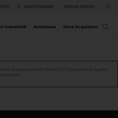
TTACI
REGISTRAZIONE
ORDINE RAPIDO
ri Industriali
Assistenza
Dove Acquistare
enica 9 agosto alle 05:00 AM EST (da sabato 8 agosto
o periodo.