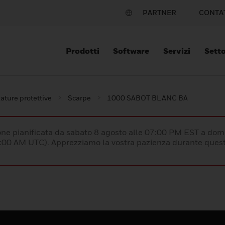
PARTNER
CONTA
Prodotti
Software
Servizi
Setto
ature protettive
Scarpe
1000 SABOT BLANC BA
e pianificata da sabato 8 agosto alle 07:00 PM EST a dom
:00 AM UTC). Apprezziamo la vostra pazienza durante quest