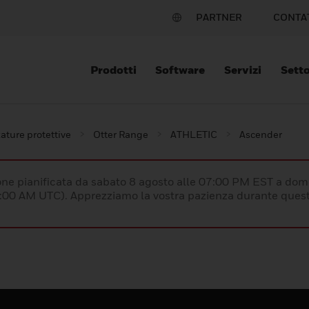
PARTNER
CONTA
Prodotti
Software
Servizi
Setto
ature protettive
Otter Range
ATHLETIC
Ascender
e pianificata da sabato 8 agosto alle 07:00 PM EST a dom
:00 AM UTC). Apprezziamo la vostra pazienza durante quest