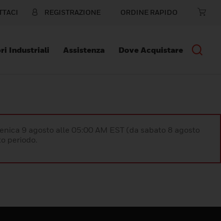
TTACI
REGISTRAZIONE
ORDINE RAPIDO
ri Industriali
Assistenza
Dove Acquistare
enica 9 agosto alle 05:00 AM EST (da sabato 8 agosto
o periodo.