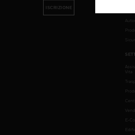
ISCRIZIONE
SER
Auto
Produ
Sicu
SET
Assis
Vita
Trasp
Prod
Centr
Vendi
E-C
Edifi