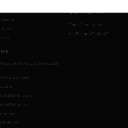
SUPPORTO PER
VIZI
MYAUTOMATION
mazione
Video Dimostrativi
ttività
Hai Bisogno Di Aiuto?
rezza
TORI
tenza Sanitaria E Scienze Della
orto E Logistica
uzione
i Di Distribuzione
ta Al Dettaglio
ommerce
ci Pubblici