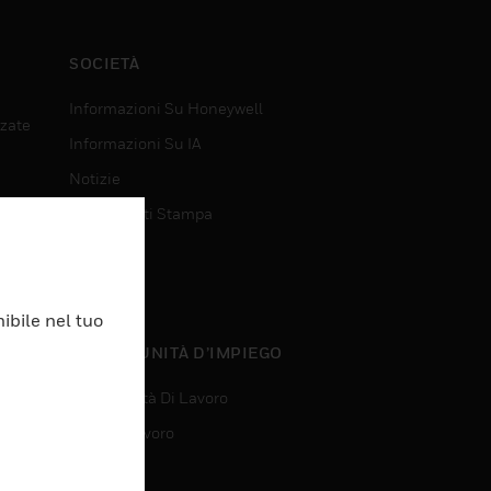
SOCIETÀ
Informazioni Su Honeywell
nzate
Informazioni Su IA
Notizie
Comunicati Stampa
Investitori
Eventi
ibile nel tuo
nzate
OPPORTUNITÀ D’IMPIEGO
Opportunità Di Lavoro
Ricerca Lavoro