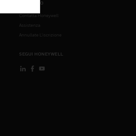
CONTATTO
Contatta Honeywell
Assistenza
Annullate L’iscrizione
SEGUI HONEYWELL