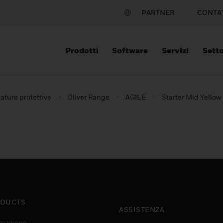
PARTNER
CONTA
Prodotti
Software
Servizi
Setto
ature protettive
Oliver Range
AGILE
Starter Mid Yellow
DUCTS
ASSISTENZA
mazione