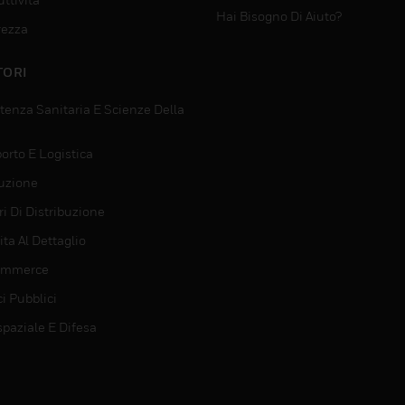
Hai Bisogno Di Aiuto?
rezza
TORI
tenza Sanitaria E Scienze Della
orto E Logistica
uzione
i Di Distribuzione
ta Al Dettaglio
ommerce
ci Pubblici
spaziale E Difesa