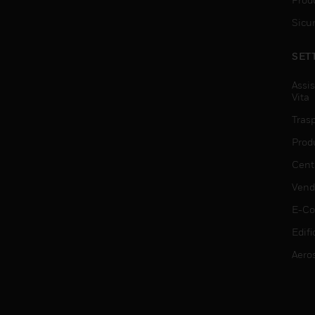
Sicu
SET
Assis
Vita
Trasp
Prod
Centr
Vendi
E-C
Edifi
Aero