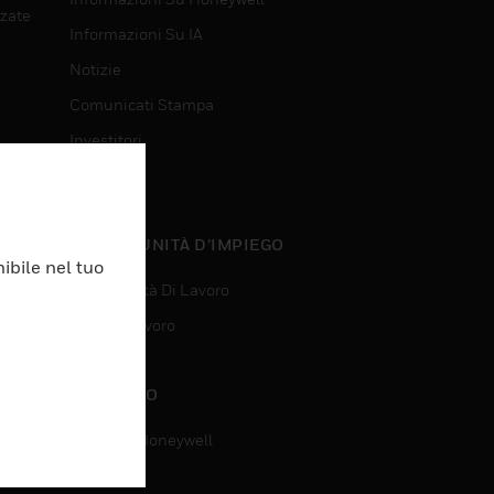
nzate
Informazioni Su IA
Notizie
Comunicati Stampa
Investitori
Eventi
nzate
OPPORTUNITÀ D’IMPIEGO
ibile nel tuo
Opportunità Di Lavoro
Ricerca Lavoro
CONTATTO
Contatta Honeywell
Assistenza