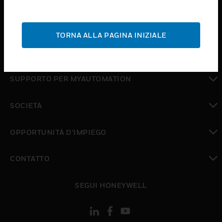
toggle view
ASSISTENZA
TORNA ALLA PAGINA INIZIALE
toggle view
DOVE ACQUISTARE
toggle view
SUPPORTO PER MYAUTOMATION
toggle view
SOCIETÀ
toggle view
OPPORTUNITÀ D’IMPIEGO
toggle view
CONTATTO
toggle view
SEGUI HONEYWELL