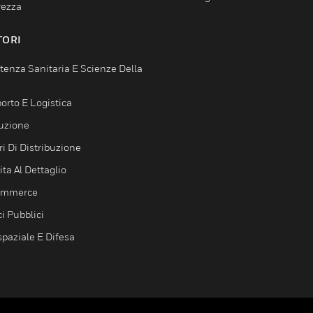
rezza
TORI
tenza Sanitaria E Scienze Della
orto E Logistica
uzione
i Di Distribuzione
ta Al Dettaglio
ommerce
ci Pubblici
spaziale E Difesa