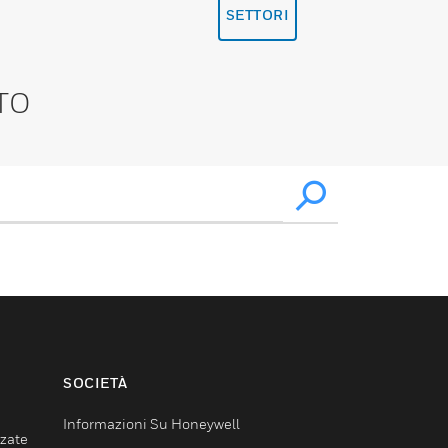
SETTORI
TO
SOCIETÀ
Informazioni Su Honeywell
nzate