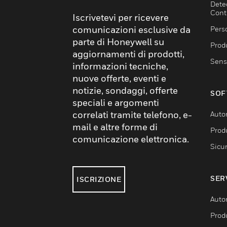
Dete
Cont
Iscrivetevi per ricevere
comunicazioni esclusive da
Pers
parte di Honeywell su
Produ
aggiornamenti di prodotti,
Sens
informazioni tecniche,
nuove offerte, eventi e
notizie, sondaggi, offerte
SOF
speciali e argomenti
correlati tramite telefono, e-
Auto
mail e altre forme di
Produ
comunicazione elettronica.
Sicu
SER
ISCRIZIONE
Auto
Produ