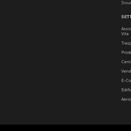
Sicu
SET
Assis
Vita
Trasp
Prod
Centr
Vendi
E-C
Edifi
Aero