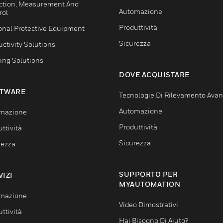
ction, Measurement And
Automazione
rol
Produttività
onal Protective Equipment
Sicurezza
ctivity Solutions
ing Solutions
DOVE ACQUISTARE
TWARE
Tecnologie Di Rilevamento Ava
Automazione
mazione
Produttività
ttività
Sicurezza
rezza
SUPPORTO PER
VIZI
MYAUTOMATION
mazione
Video Dimostrativi
ttività
Hai Bisogno Di Aiuto?