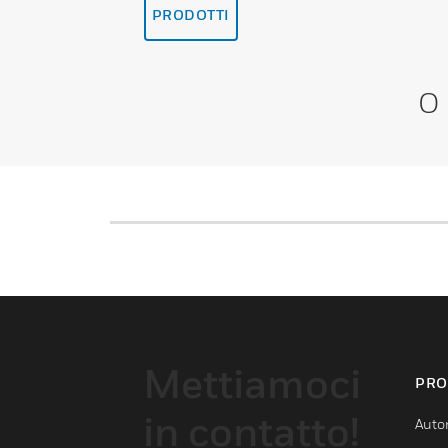
PRODOTTI
O
Mettiamoci
PRO
in contatto!
Auto