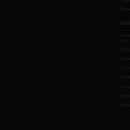
Sicu
SET
Assis
Vita
Trasp
Prod
Centr
Vendi
E-C
Edifi
Aero