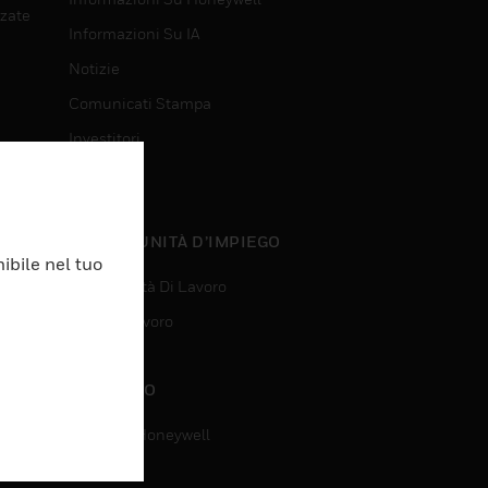
nzate
Informazioni Su IA
Notizie
Comunicati Stampa
Investitori
Eventi
nzate
OPPORTUNITÀ D’IMPIEGO
ibile nel tuo
Opportunità Di Lavoro
Ricerca Lavoro
CONTATTO
Contatta Honeywell
Assistenza