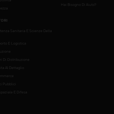
Hai Bisogno Di Aiuto?
rezza
TORI
tenza Sanitaria E Scienze Della
orto E Logistica
uzione
i Di Distribuzione
ta Al Dettaglio
ommerce
ci Pubblici
spaziale E Difesa