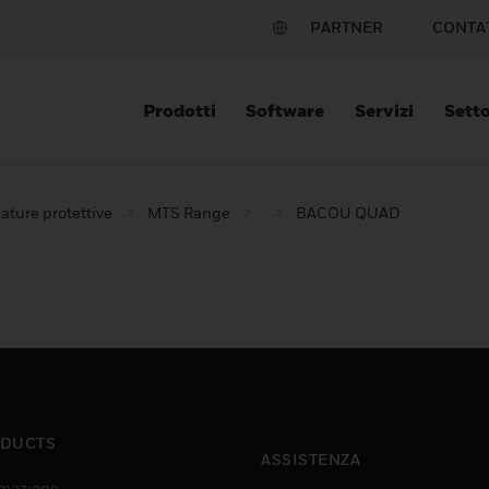
PARTNER
CONTA
Prodotti
Software
Servizi
Setto
ature protettive
MTS Range
BACOU QUAD
DUCTS
ASSISTENZA
mazione