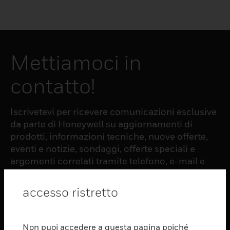
Mettiamoci in
contatto!
Iscrivetevi per ricevere comunicazioni esclusive
da parte di Honeywell su aggiornamenti di
prodotti, informazioni tecniche, nuove offerte,
eventi e notizie, sondaggi, offerte speciali e
argomenti correlati tramite telefono, e-mail e
altre forme di comunicazione elettronica.
accesso ristretto
ISCRIZIONE
Non puoi accedere a questa pagina poiché