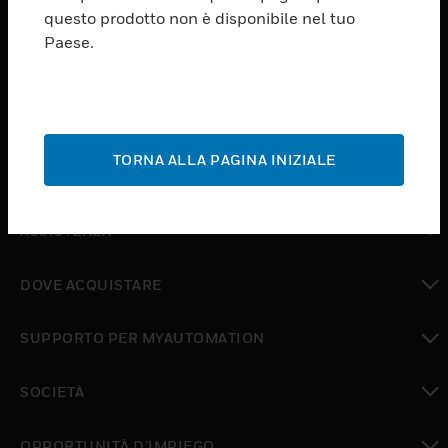
PRODUCTS
questo prodotto non è disponibile nel tuo
Paese.
toggle view
SOFTWARE
toggle view
SERVIZI
TORNA ALLA PAGINA INIZIALE
toggle view
SETTORI
toggle view
ASSISTENZA
toggle view
DOVE ACQUISTARE
toggle view
SUPPORTO PER MYAUTOMATION
toggle view
SOCIETÀ
toggle view
OPPORTUNITÀ D’IMPIEGO