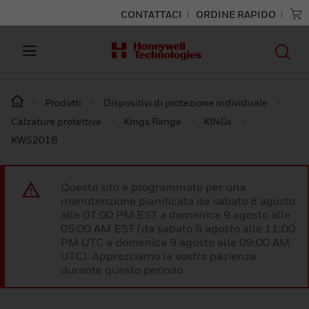
CONTATTACI
ORDINE RAPIDO
Prodotti
Dispositivi di protezione individuale
Calzature protettive
Kings Range
KINGs
KWS201B
Questo sito è programmato per una
manutenzione pianificata da sabato 8 agosto
alle 07:00 PM EST a domenica 9 agosto alle
05:00 AM EST (da sabato 8 agosto alle 11:00
PM UTC a domenica 9 agosto alle 09:00 AM
UTC). Apprezziamo la vostra pazienza
durante questo periodo.