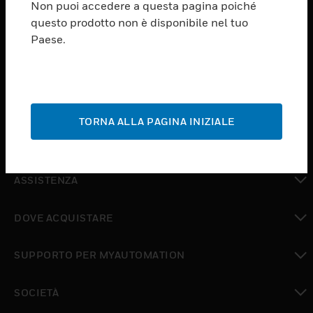
Non puoi accedere a questa pagina poiché
questo prodotto non è disponibile nel tuo
PRODUCTS
Paese.
toggle view
SOFTWARE
toggle view
SERVIZI
TORNA ALLA PAGINA INIZIALE
toggle view
SETTORI
toggle view
ASSISTENZA
toggle view
DOVE ACQUISTARE
toggle view
SUPPORTO PER MYAUTOMATION
toggle view
SOCIETÀ