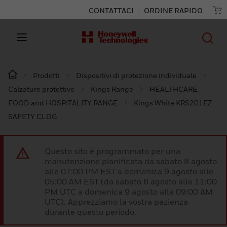
CONTATTACI
ORDINE RAPIDO
Prodotti
Dispositivi di protezione individuale
Calzature protettive
Kings Range
HEALTHCARE,
FOOD and HOSPITALITY RANGE
Kings White KRS201EZ
SAFETY CLOG
Questo sito è programmato per una
manutenzione pianificata da sabato 8 agosto
alle 07:00 PM EST a domenica 9 agosto alle
05:00 AM EST (da sabato 8 agosto alle 11:00
PM UTC a domenica 9 agosto alle 09:00 AM
UTC). Apprezziamo la vostra pazienza
durante questo periodo.