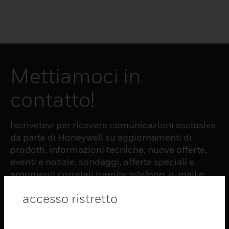
Mettiamoci in
contatto!
Iscrivetevi per ricevere comunicazioni esclusive
da parte di Honeywell su aggiornamenti di
prodotti, informazioni tecniche, nuove offerte,
eventi e notizie, sondaggi, offerte speciali e
argomenti correlati tramite telefono, e-mail e
altre forme di comunicazione elettronica.
accesso ristretto
ISCRIZIONE