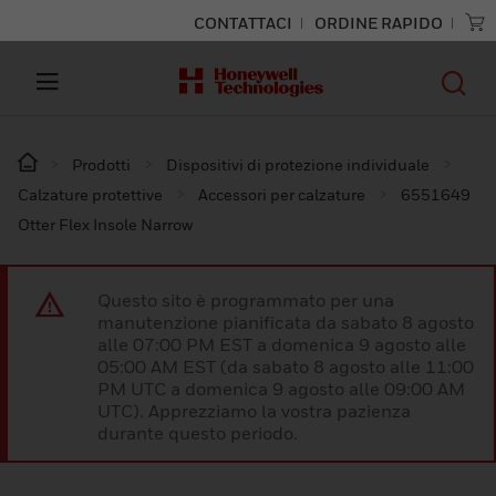
CONTATTACI
ORDINE RAPIDO
Prodotti
Dispositivi di protezione individuale
Calzature protettive
Accessori per calzature
6551649
Otter Flex Insole Narrow
Questo sito è programmato per una
manutenzione pianificata da sabato 8 agosto
alle 07:00 PM EST a domenica 9 agosto alle
05:00 AM EST (da sabato 8 agosto alle 11:00
PM UTC a domenica 9 agosto alle 09:00 AM
UTC). Apprezziamo la vostra pazienza
durante questo periodo.