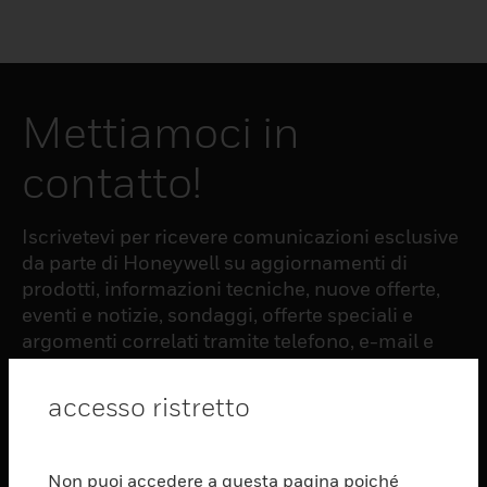
Mettiamoci in
contatto!
Iscrivetevi per ricevere comunicazioni esclusive
da parte di Honeywell su aggiornamenti di
prodotti, informazioni tecniche, nuove offerte,
eventi e notizie, sondaggi, offerte speciali e
argomenti correlati tramite telefono, e-mail e
altre forme di comunicazione elettronica.
accesso ristretto
ISCRIZIONE
Non puoi accedere a questa pagina poiché