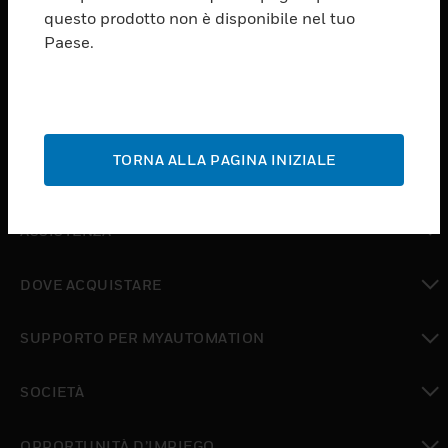
PRODUCTS
questo prodotto non è disponibile nel tuo
Paese.
toggle view
SOFTWARE
toggle view
SERVIZI
TORNA ALLA PAGINA INIZIALE
toggle view
SETTORI
toggle view
ASSISTENZA
toggle view
DOVE ACQUISTARE
toggle view
SUPPORTO PER MYAUTOMATION
toggle view
SOCIETÀ
toggle view
OPPORTUNITÀ D’IMPIEGO