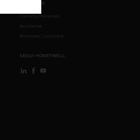
CONTATTO
Contatta Honeywell
Assistenza
Annullate L’iscrizione
SEGUI HONEYWELL