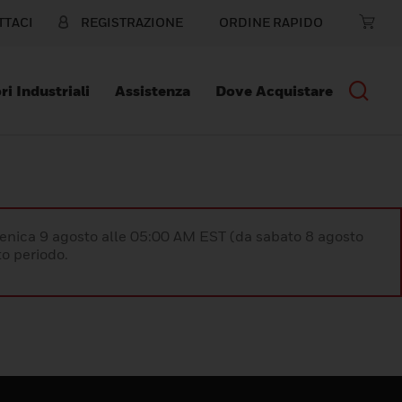
TTACI
REGISTRAZIONE
ORDINE RAPIDO
ri Industriali
Assistenza
Dove Acquistare
enica 9 agosto alle 05:00 AM EST (da sabato 8 agosto
o periodo.