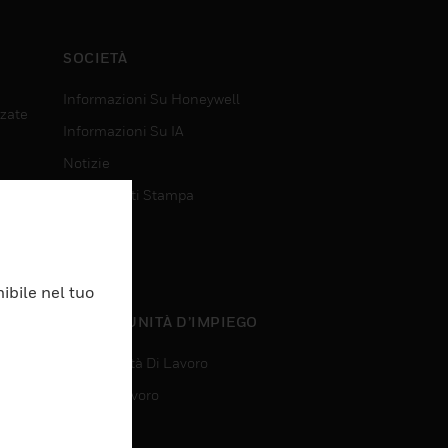
SOCIETÀ
Informazioni Su Honeywell
nzate
Informazioni Su IA
Notizie
Comunicati Stampa
Investitori
Eventi
ibile nel tuo
nzate
OPPORTUNITÀ D’IMPIEGO
Opportunità Di Lavoro
Ricerca Lavoro