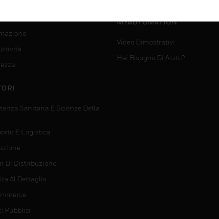
SUPPORTO PER
VIZI
MYAUTOMATION
mazione
Video Dimostrativi
ttività
Hai Bisogno Di Aiuto?
rezza
TORI
tenza Sanitaria E Scienze Della
orto E Logistica
uzione
i Di Distribuzione
ta Al Dettaglio
ommerce
ci Pubblici