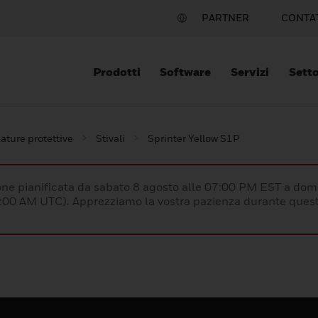
PARTNER
CONTA
Prodotti
Software
Servizi
Setto
ature protettive
Stivali
Sprinter Yellow S1P
e pianificata da sabato 8 agosto alle 07:00 PM EST a dom
:00 AM UTC). Apprezziamo la vostra pazienza durante quest