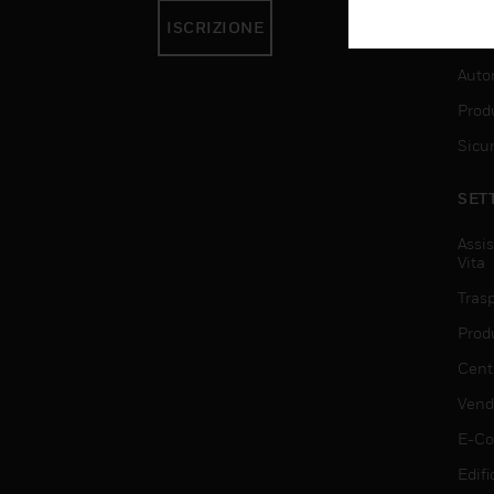
ISCRIZIONE
SER
Auto
Produ
Sicu
SET
Assis
Vita
Trasp
Prod
Centr
Vendi
E-C
Edifi