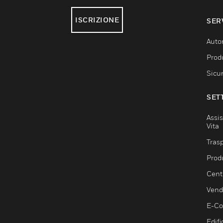
ISCRIZIONE
SER
Auto
Produ
Sicu
SET
Assis
Vita
Trasp
Prod
Centr
Vendi
E-C
Edifi