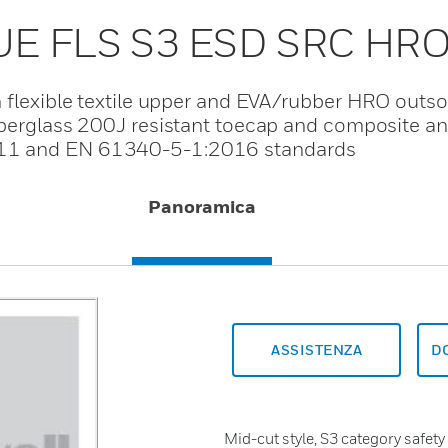
E FLS S3 ESD SRC HR
 flexible textile upper and EVA/rubber HRO outso
iberglass 200J resistant toecap and composite a
011 and EN 61340-5-1:2016 standards
Panoramica
ASSISTENZA
D
Mid-cut style, S3 category safety