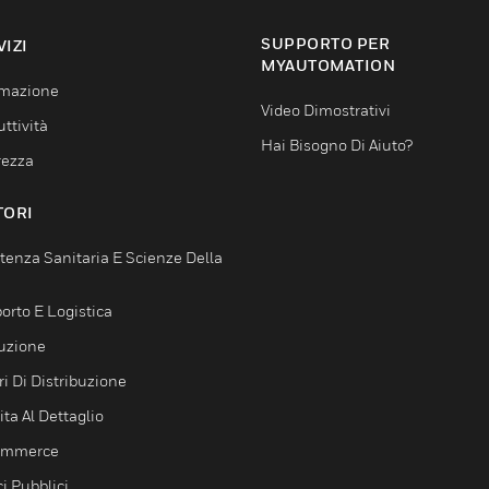
SUPPORTO PER
VIZI
MYAUTOMATION
mazione
Video Dimostrativi
ttività
Hai Bisogno Di Aiuto?
rezza
TORI
tenza Sanitaria E Scienze Della
orto E Logistica
uzione
i Di Distribuzione
ta Al Dettaglio
ommerce
ci Pubblici