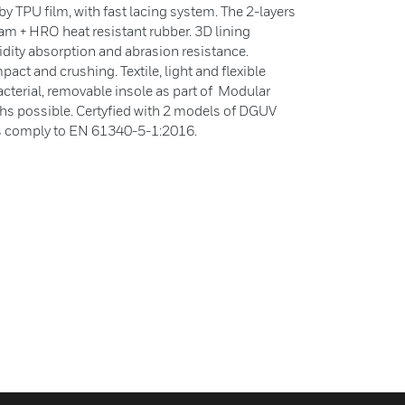
by TPU film, with fast lacing system. The 2-layers
foam + HRO heat resistant rubber. 3D lining
idity absorption and abrasion resistance.
pact and crushing. Textile, light and flexible
acterial, removable insole as part of Modular
dths possible. Certyfied with 2 models of DGUV
s comply to EN 61340-5-1:2016.