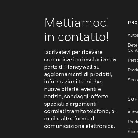
Mettiamoci
PRO
in contatto!
Auto
Dete
Cont
Iscrivetevi per ricevere
comunicazioni esclusive da
Pers
parte di Honeywell su
Produ
aggiornamenti di prodotti,
Sens
informazioni tecniche,
nuove offerte, eventi e
notizie, sondaggi, offerte
SOF
speciali e argomenti
correlati tramite telefono, e-
Auto
mail e altre forme di
Produ
comunicazione elettronica.
Sicu