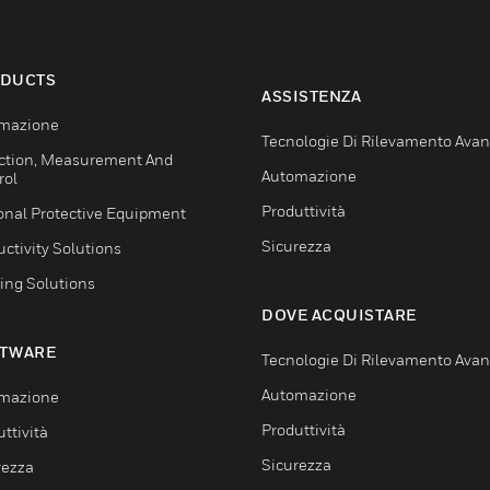
DUCTS
ASSISTENZA
mazione
Tecnologie Di Rilevamento Ava
ction, Measurement And
Automazione
rol
Produttività
onal Protective Equipment
Sicurezza
ctivity Solutions
ing Solutions
DOVE ACQUISTARE
TWARE
Tecnologie Di Rilevamento Ava
Automazione
mazione
Produttività
ttività
Sicurezza
rezza