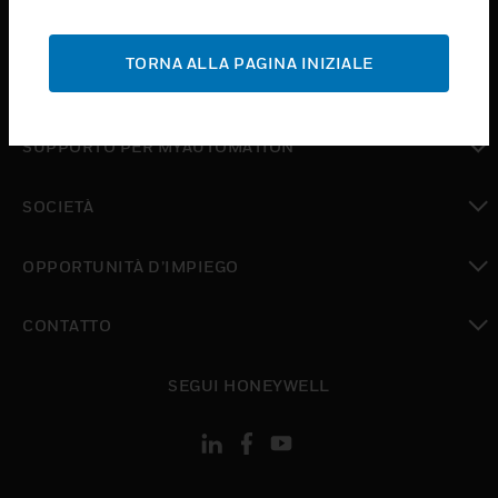
toggle view
ASSISTENZA
TORNA ALLA PAGINA INIZIALE
toggle view
DOVE ACQUISTARE
toggle view
SUPPORTO PER MYAUTOMATION
toggle view
SOCIETÀ
toggle view
OPPORTUNITÀ D’IMPIEGO
toggle view
CONTATTO
toggle view
SEGUI HONEYWELL