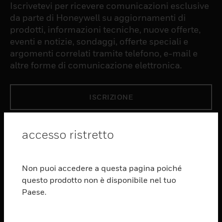
Iscrivetevi per ricevere comunicazioni esclusive
da parte di Honeywell su aggiornamenti di
prodotti, informazioni tecniche, nuove offerte,
eventi e notizie, sondaggi, offerte speciali e
argomenti correlati tramite telefono, e-mail e
altre forme di comunicazione elettronica.
ISCRIZIONE
PRODUCTS
accesso ristretto
toggle view
SOFTWARE
Non puoi accedere a questa pagina poiché
toggle view
questo prodotto non è disponibile nel tuo
SERVIZI
Paese.
toggle view
SETTORI