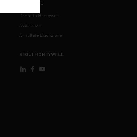
CONTATTO
Contatta Honeywell
Assistenza
Annullate L’iscrizione
SEGUI HONEYWELL