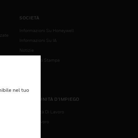
SOCIETÀ
Informazioni Su Honeywell
nzate
Informazioni Su IA
Notizie
Comunicati Stampa
Investitori
Eventi
ibile nel tuo
nzate
OPPORTUNITÀ D’IMPIEGO
Opportunità Di Lavoro
Ricerca Lavoro