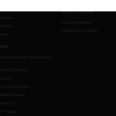
SUPPORTO PER
VIZI
MYAUTOMATION
mazione
Video Dimostrativi
ttività
Hai Bisogno Di Aiuto?
rezza
TORI
tenza Sanitaria E Scienze Della
orto E Logistica
uzione
i Di Distribuzione
ta Al Dettaglio
ommerce
ci Pubblici