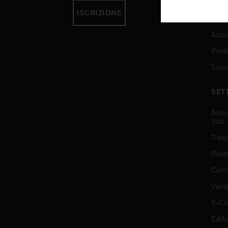
ISCRIZIONE
SER
Auto
Produ
Sicu
SET
Assis
Vita
Trasp
Prod
Centr
Vendi
E-C
Edifi