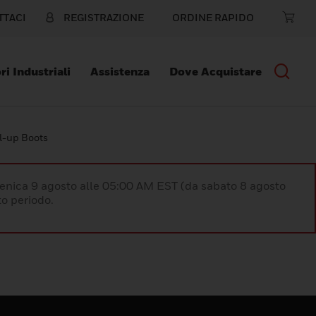
TTACI
REGISTRAZIONE
ORDINE RAPIDO
ri Industriali
Assistenza
Dove Acquistare
l-up Boots
enica 9 agosto alle 05:00 AM EST (da sabato 8 agosto
o periodo.