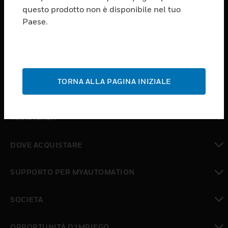
PRODUCTS
questo prodotto non è disponibile nel tuo
Paese.
toggle view
SOFTWARE
toggle view
SERVIZI
TORNA ALLA PAGINA INIZIALE
toggle view
SETTORI
toggle view
ASSISTENZA
toggle view
DOVE ACQUISTARE
toggle view
SUPPORTO PER MYAUTOMATION
toggle view
SOCIETÀ
toggle view
OPPORTUNITÀ D’IMPIEGO