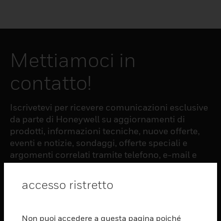
Mettiamoci in
contatto!
Iscrivetevi per ricevere comunicazioni esclusive
da parte di Honeywell su aggiornamenti di
prodotti, informazioni tecniche, nuove offerte,
eventi e notizie, sondaggi, offerte speciali e
argomenti correlati tramite telefono, e-mail e
altre forme di comunicazione elettronica.
accesso ristretto
ISCRIZIONE
Non puoi accedere a questa pagina poiché