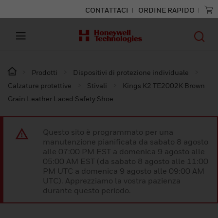
CONTATTACI
ORDINE RAPIDO
Prodotti
Dispositivi di protezione individuale
Calzature protettive
Stivali
Kings K2 TE2002K Brown
Grain Leather Laced Safety Shoe
Questo sito è programmato per una
manutenzione pianificata da sabato 8 agosto
alle 07:00 PM EST a domenica 9 agosto alle
05:00 AM EST (da sabato 8 agosto alle 11:00
PM UTC a domenica 9 agosto alle 09:00 AM
UTC). Apprezziamo la vostra pazienza
durante questo periodo.