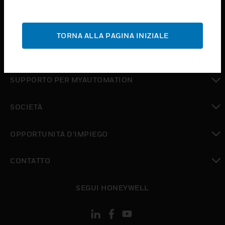
toggle view
ASSISTENZA
TORNA ALLA PAGINA INIZIALE
toggle view
DOVE ACQUISTARE
toggle view
SUPPORTO PER MYAUTOMATION
toggle view
SOCIETÀ
toggle view
OPPORTUNITÀ D’IMPIEGO
toggle view
CONTATTO
toggle view
SEGUI HONEYWELL