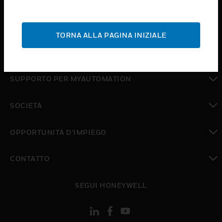
toggle view
ASSISTENZA
TORNA ALLA PAGINA INIZIALE
toggle view
DOVE ACQUISTARE
toggle view
SUPPORTO PER MYAUTOMATION
toggle view
SOCIETÀ
toggle view
OPPORTUNITÀ D’IMPIEGO
toggle view
CONTATTO
toggle view
SEGUI HONEYWELL