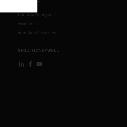
CONTATTO
Contatta Honeywell
Assistenza
Annullate L’iscrizione
SEGUI HONEYWELL