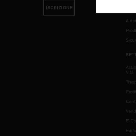
ISCRIZIONE
SER
Auto
Produ
Sicu
SET
Assis
Vita
Trasp
Prod
Centr
Vendi
E-C
Edifi