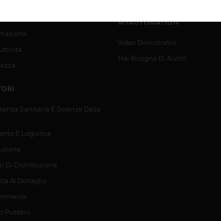
SUPPORTO PER
VIZI
MYAUTOMATION
mazione
Video Dimostrativi
ttività
Hai Bisogno Di Aiuto?
rezza
TORI
tenza Sanitaria E Scienze Della
orto E Logistica
uzione
i Di Distribuzione
ta Al Dettaglio
ommerce
ci Pubblici