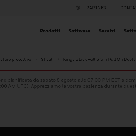
PARTNER
CONTA
Prodotti
Software
Servizi
Setto
ature protettive
Stivali
Kings Black Full Grain Pull On Boots
e pianificata da sabato 8 agosto alle 07:00 PM EST a dom
:00 AM UTC). Apprezziamo la vostra pazienza durante quest