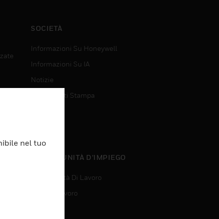
SOCIETÀ
Informazioni Su Honeywell
nzate
Informazioni Su IA
Notizie
Comunicati Stampa
Investitori
Eventi
ibile nel tuo
nzate
OPPORTUNITÀ D’IMPIEGO
Opportunità Di Lavoro
Ricerca Lavoro