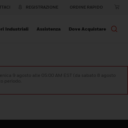
TTACI
REGISTRAZIONE
ORDINE RAPIDO
ri Industriali
Assistenza
Dove Acquistare
enica 9 agosto alle 05:00 AM EST (da sabato 8 agosto
o periodo.