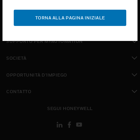
toggle view
ASSISTENZA
TORNA ALLA PAGINA INIZIALE
toggle view
DOVE ACQUISTARE
toggle view
SUPPORTO PER MYAUTOMATION
toggle view
SOCIETÀ
toggle view
OPPORTUNITÀ D’IMPIEGO
toggle view
CONTATTO
toggle view
SEGUI HONEYWELL