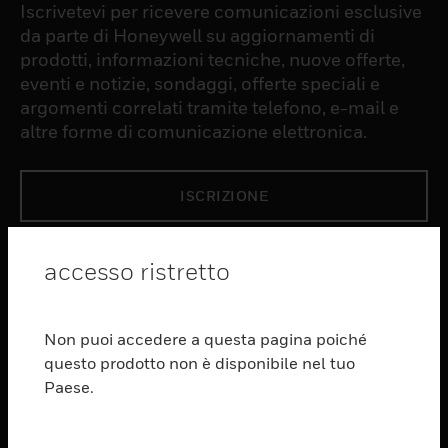
Iscrivetevi per ricevere comunicazioni esclusive
da parte di Honeywell su aggiornamenti di
prodotti, informazioni tecniche, nuove offerte,
eventi e notizie, sondaggi, offerte speciali e
argomenti correlati tramite telefono, e-mail e
altre forme di comunicazione elettronica.
ISCRIZIONE
PRODUCTS
accesso ristretto
toggle view
SOFTWARE
Non puoi accedere a questa pagina poiché
toggle view
questo prodotto non è disponibile nel tuo
SERVIZI
Paese.
toggle view
SETTORI