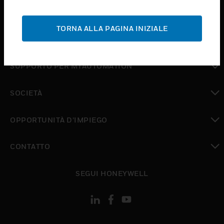
toggle view
ASSISTENZA
TORNA ALLA PAGINA INIZIALE
toggle view
DOVE ACQUISTARE
toggle view
SUPPORTO PER MYAUTOMATION
toggle view
SOCIETÀ
toggle view
OPPORTUNITÀ D’IMPIEGO
toggle view
CONTATTO
toggle view
SEGUI HONEYWELL