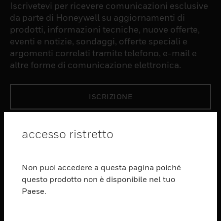
Iscrivetevi per ricevere comunicazioni esclusive
da parte di Honeywell su aggiornamenti di
prodotti, informazioni tecniche, nuove offerte,
eventi e notizie, sondaggi, offerte speciali e
argomenti correlati tramite telefono, e-mail e
altre forme di comunicazione elettronica.
ISCRIZIONE
PRODUCTS
accesso ristretto
toggle view
SOFTWARE
Non puoi accedere a questa pagina poiché
toggle view
questo prodotto non è disponibile nel tuo
SERVIZI
Paese.
toggle view
SETTORI