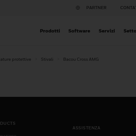
PARTNER
CONTA
Prodotti
Software
Servizi
Setto
ature protettive
Stivali
Bacou Cross AMG
DUCTS
ASSISTENZA
mazione