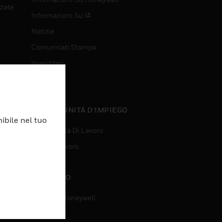
nzate
Informazioni Su IA
Notizie
Comunicati Stampa
Investitori
Eventi
nzate
OPPORTUNITÀ D’IMPIEGO
ibile nel tuo
Opportunità Di Lavoro
Ricerca Lavoro
CONTATTO
Contatta Honeywell
Assistenza