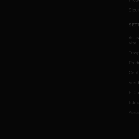
Sicu
SET
Assis
Vita
Trasp
Prod
Centr
Vendi
E-C
Edifi
Aero