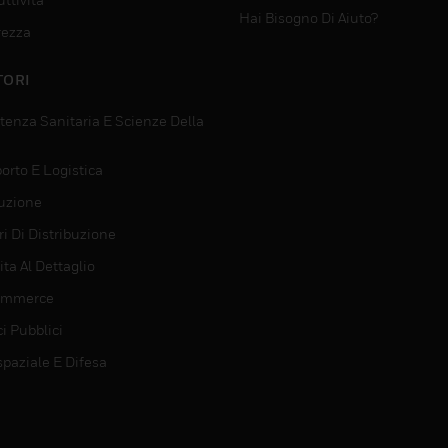
Hai Bisogno Di Aiuto?
rezza
TORI
tenza Sanitaria E Scienze Della
orto E Logistica
uzione
i Di Distribuzione
ta Al Dettaglio
ommerce
ci Pubblici
spaziale E Difesa