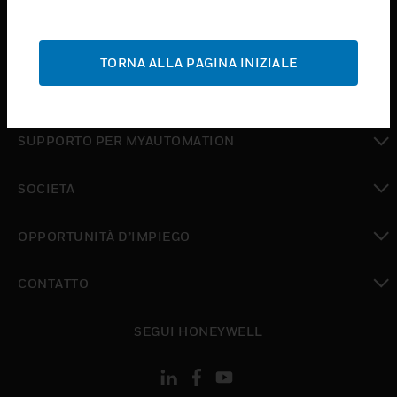
toggle view
ASSISTENZA
TORNA ALLA PAGINA INIZIALE
toggle view
DOVE ACQUISTARE
toggle view
SUPPORTO PER MYAUTOMATION
toggle view
SOCIETÀ
toggle view
OPPORTUNITÀ D’IMPIEGO
toggle view
CONTATTO
toggle view
SEGUI HONEYWELL