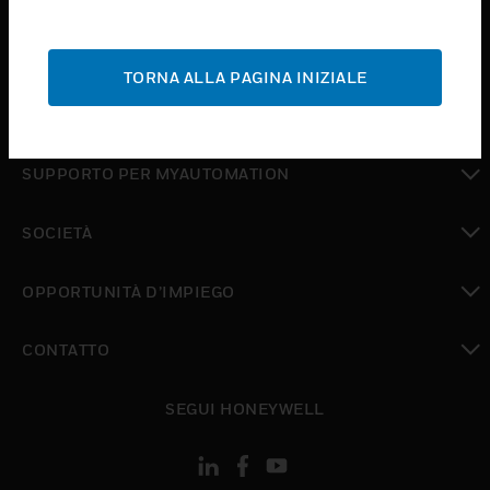
toggle view
ASSISTENZA
TORNA ALLA PAGINA INIZIALE
toggle view
DOVE ACQUISTARE
toggle view
SUPPORTO PER MYAUTOMATION
toggle view
SOCIETÀ
toggle view
OPPORTUNITÀ D’IMPIEGO
toggle view
CONTATTO
toggle view
SEGUI HONEYWELL