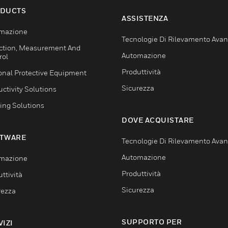
DUCTS
ASSISTENZA
mazione
Tecnologie Di Rilevamento Ava
ction, Measurement And
Automazione
rol
Produttività
onal Protective Equipment
Sicurezza
ctivity Solutions
ing Solutions
DOVE ACQUISTARE
TWARE
Tecnologie Di Rilevamento Ava
Automazione
mazione
Produttività
ttività
Sicurezza
rezza
SUPPORTO PER
VIZI