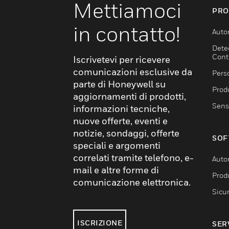
Mettiamoci
PRO
in contatto!
Auto
Dete
Cont
Iscrivetevi per ricevere
comunicazioni esclusive da
Pers
parte di Honeywell su
Produ
aggiornamenti di prodotti,
Sens
informazioni tecniche,
nuove offerte, eventi e
notizie, sondaggi, offerte
SOF
speciali e argomenti
correlati tramite telefono, e-
Auto
mail e altre forme di
Produ
comunicazione elettronica.
Sicu
ISCRIZIONE
SER