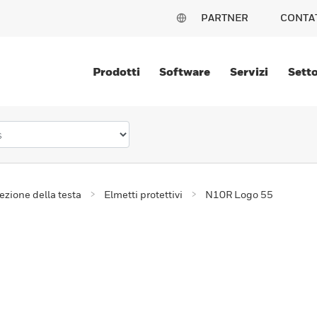
PARTNER
CONTA
Prodotti
Software
Servizi
Setto
ezione della testa
Elmetti protettivi
N10R Logo 55