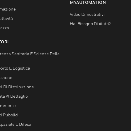
MYAUTOMATION
mazione
Video Dimostrativi
ttività
Hai Bisogno Di Aiuto?
rezza
TORI
tenza Sanitaria E Scienze Della
orto E Logistica
uzione
i Di Distribuzione
ta Al Dettaglio
ommerce
ci Pubblici
spaziale E Difesa