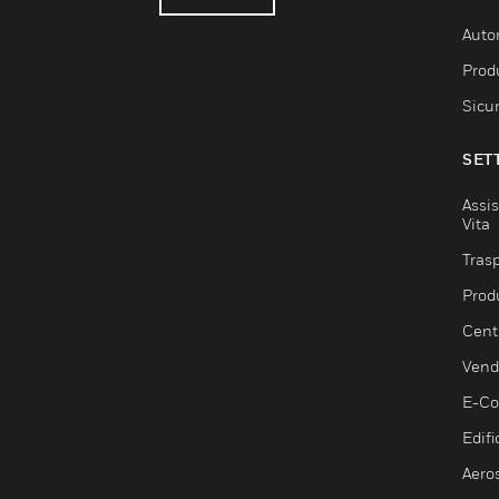
Auto
Produ
Sicu
SET
Assis
Vita
Trasp
Prod
Centr
Vendi
E-C
Edifi
Aero