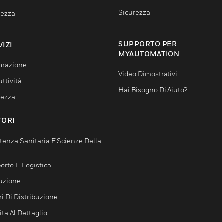
Sicurezza
rezza
SUPPORTO PER
VIZI
MYAUTOMATION
mazione
Video Dimostrativi
ttività
Hai Bisogno Di Aiuto?
rezza
TORI
tenza Sanitaria E Scienze Della
orto E Logistica
uzione
i Di Distribuzione
ta Al Dettaglio