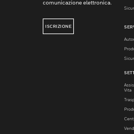
comunicazione elettronica.
Sicu
ISCRIZIONE
SER
Auto
Produ
Sicu
SET
Assis
Vita
Trasp
Prod
Centr
Vendi