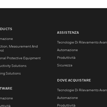
DUCTS
ASSISTENZA
mazione
Tecnologie Di Rilevamento Ava
ction, Measurement And
Automazione
rol
Produttività
onal Protective Equipment
Sicurezza
ctivity Solutions
ing Solutions
DOVE ACQUISTARE
TWARE
Tecnologie Di Rilevamento Ava
Automazione
mazione
Produttività
ttività