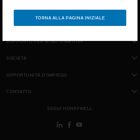
toggle view
ASSISTENZA
TORNA ALLA PAGINA INIZIALE
toggle view
DOVE ACQUISTARE
toggle view
SUPPORTO PER MYAUTOMATION
toggle view
SOCIETÀ
toggle view
OPPORTUNITÀ D’IMPIEGO
toggle view
CONTATTO
toggle view
SEGUI HONEYWELL