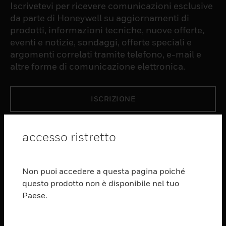
Iscrivetevi per ricevere comunicazioni esclusive
da parte di Honeywell su aggiornamenti di
prodotti, informazioni tecniche, nuove offerte,
eventi e notizie, sondaggi, offerte speciali e
argomenti correlati tramite telefono, e-mail e
altre forme di comunicazione elettronica.
ISCRIZIONE
PRODUCTS
accesso ristretto
toggle view
SOFTWARE
Non puoi accedere a questa pagina poiché
toggle view
questo prodotto non è disponibile nel tuo
SERVIZI
Paese.
toggle view
SETTORI