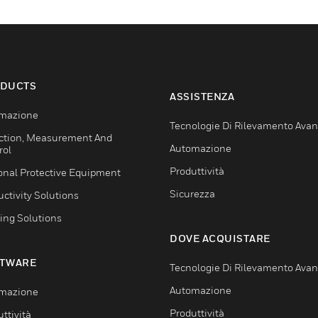
DUCTS
ASSISTENZA
mazione
Tecnologie Di Rilevamento Ava
ction, Measurement And
Automazione
rol
Produttività
onal Protective Equipment
Sicurezza
ctivity Solutions
ing Solutions
DOVE ACQUISTARE
TWARE
Tecnologie Di Rilevamento Ava
Automazione
mazione
Produttività
ttività