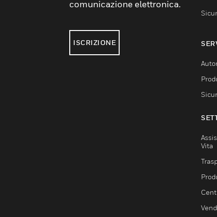
comunicazione elettronica.
Sicu
ISCRIZIONE
SER
Auto
Produ
Sicu
SET
Assis
Vita
Trasp
Prod
Centr
Vendi