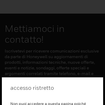
Mettiamoci in
contatto!
Iscrivetevi per ricevere comunicazioni esclusive
da parte di Honeywell su aggiornamenti di
prodotti, informazioni tecniche, nuove offerte,
eventi e notizie, sondaggi, offerte speciali e
argomenti correlati tramite telefono, e-mail e
altre forme di comunicazione elettronica.
accesso ristretto
ISCRIZIONE
Non puoi accedere a questa pagina poiché