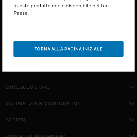
PRODUCTS
questo prodotto non è disponibile nel tuo
Paese.
toggle view
SOFTWARE
toggle view
SERVIZI
TORNA ALLA PAGINA INIZIALE
toggle view
SETTORI
toggle view
ASSISTENZA
toggle view
DOVE ACQUISTARE
toggle view
SUPPORTO PER MYAUTOMATION
toggle view
SOCIETÀ
toggle view
OPPORTUNITÀ D’IMPIEGO