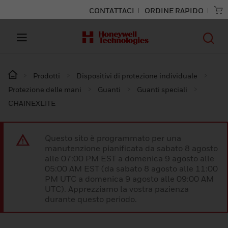
CONTATTACI
ORDINE RAPIDO
Prodotti
Dispositivi di protezione individuale
Protezione delle mani
Guanti
Guanti speciali
CHAINEXLITE
Questo sito è programmato per una
manutenzione pianificata da sabato 8 agosto
alle 07:00 PM EST a domenica 9 agosto alle
05:00 AM EST (da sabato 8 agosto alle 11:00
PM UTC a domenica 9 agosto alle 09:00 AM
UTC). Apprezziamo la vostra pazienza
durante questo periodo.