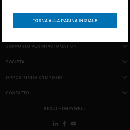
toggle view
ASSISTENZA
TORNA ALLA PAGINA INIZIALE
toggle view
DOVE ACQUISTARE
toggle view
SUPPORTO PER MYAUTOMATION
toggle view
SOCIETÀ
toggle view
OPPORTUNITÀ D’IMPIEGO
toggle view
CONTATTO
toggle view
SEGUI HONEYWELL