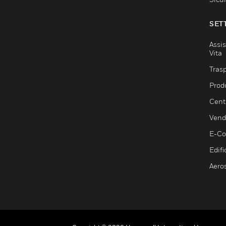
SET
Assis
Vita
Trasp
Prod
Centr
Vendi
E-C
Edifi
Aero