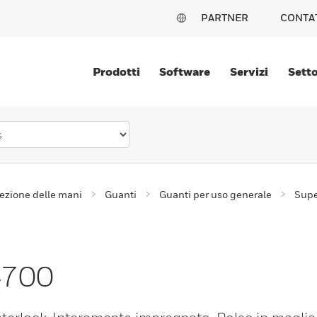
PARTNER
CONTA
Prodotti
Software
Servizi
Setto
ezione delle mani
Guanti
Guanti per uso generale
Supe
T4700