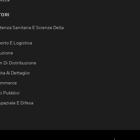
TORI
tenza Sanitaria E Scienze Della
orto E Logistica
uzione
i Di Distribuzione
ta Al Dettaglio
ommerce
ci Pubblici
spaziale E Difesa