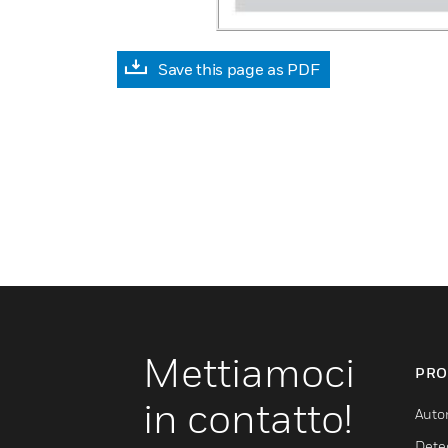
Save this page as PDF
Mettiamoci
PRO
in contatto!
Auto
Dete