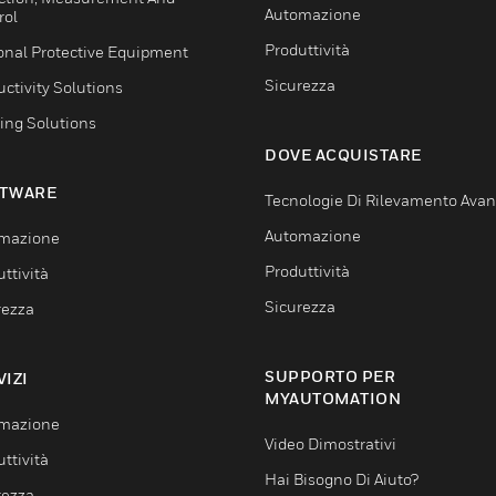
Automazione
rol
Produttività
onal Protective Equipment
Sicurezza
ctivity Solutions
ing Solutions
DOVE ACQUISTARE
TWARE
Tecnologie Di Rilevamento Ava
Automazione
mazione
Produttività
ttività
Sicurezza
rezza
SUPPORTO PER
VIZI
MYAUTOMATION
mazione
Video Dimostrativi
ttività
Hai Bisogno Di Aiuto?
rezza