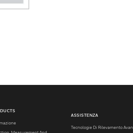
DUCTS
ASSISTENZA
mazione
Tecnologie Di Rilevamento Ava
ction, Measurement And