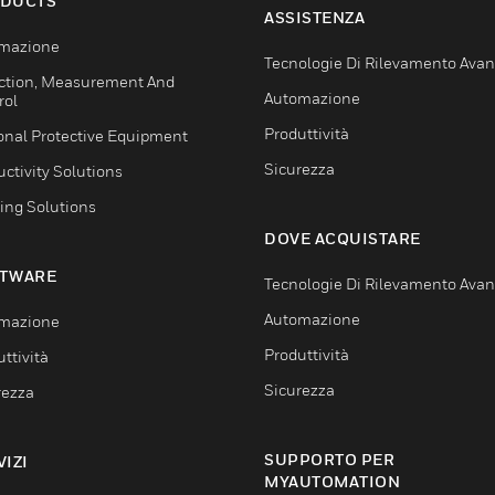
DUCTS
ASSISTENZA
mazione
Tecnologie Di Rilevamento Ava
ction, Measurement And
Automazione
rol
Produttività
onal Protective Equipment
Sicurezza
ctivity Solutions
ing Solutions
DOVE ACQUISTARE
TWARE
Tecnologie Di Rilevamento Ava
Automazione
mazione
Produttività
ttività
Sicurezza
rezza
SUPPORTO PER
VIZI
MYAUTOMATION