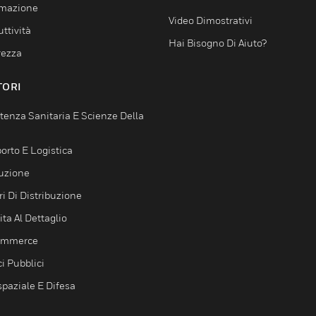
mazione
Video Dimostrativi
ttività
Hai Bisogno Di Aiuto?
rezza
TORI
tenza Sanitaria E Scienze Della
orto E Logistica
uzione
i Di Distribuzione
ta Al Dettaglio
ommerce
ci Pubblici
spaziale E Difesa