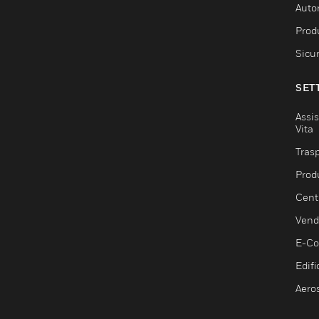
Auto
Produ
Sicu
SET
Assis
Vita
Trasp
Prod
Centr
Vendi
E-C
Edifi
Aero