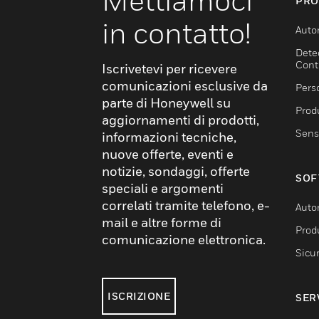
Mettiamoci
PRO
in contatto!
Auto
Dete
Cont
Iscrivetevi per ricevere
comunicazioni esclusive da
Pers
parte di Honeywell su
Produ
aggiornamenti di prodotti,
Sens
informazioni tecniche,
nuove offerte, eventi e
notizie, sondaggi, offerte
SOF
speciali e argomenti
correlati tramite telefono, e-
Auto
mail e altre forme di
Produ
comunicazione elettronica.
Sicu
ISCRIZIONE
SER