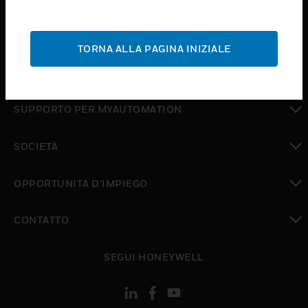
toggle view
ASSISTENZA
TORNA ALLA PAGINA INIZIALE
toggle view
DOVE ACQUISTARE
toggle view
SUPPORTO PER MYAUTOMATION
toggle view
SOCIETÀ
toggle view
OPPORTUNITÀ D’IMPIEGO
toggle view
CONTATTO
toggle view
SEGUI HONEYWELL