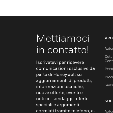
Mettiamoci
PRO
in contatto!
Auto
Dete
Cont
Iscrivetevi per ricevere
comunicazioni esclusive da
Pers
parte di Honeywell su
Produ
aggiornamenti di prodotti,
Sens
informazioni tecniche,
nuove offerte, eventi e
notizie, sondaggi, offerte
SOF
speciali e argomenti
correlati tramite telefono, e-
Auto