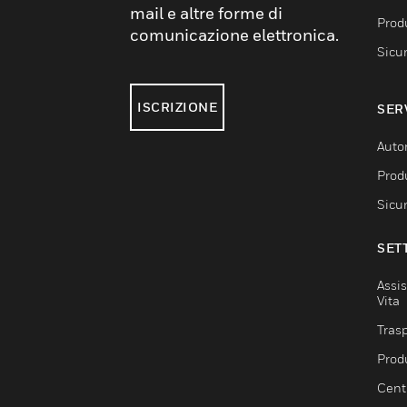
mail e altre forme di
Produ
comunicazione elettronica.
Sicu
ISCRIZIONE
SER
Auto
Produ
Sicu
SET
Assis
Vita
Trasp
Prod
Centr