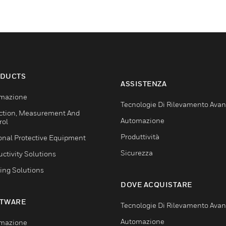
DUCTS
ASSISTENZA
mazione
Tecnologie Di Rilevamento Ava
ction, Measurement And
Automazione
rol
Produttività
onal Protective Equipment
Sicurezza
ctivity Solutions
ing Solutions
DOVE ACQUISTARE
TWARE
Tecnologie Di Rilevamento Ava
Automazione
mazione