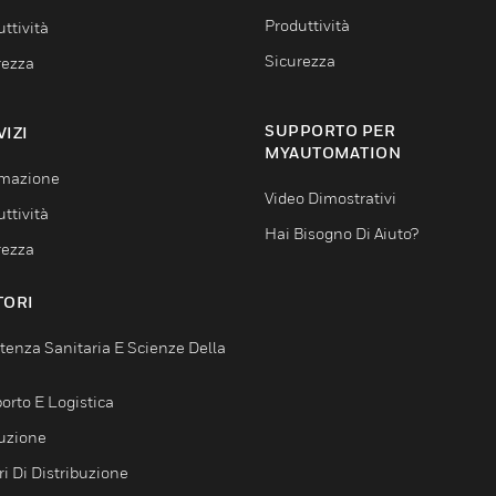
Produttività
ttività
Sicurezza
rezza
SUPPORTO PER
VIZI
MYAUTOMATION
mazione
Video Dimostrativi
ttività
Hai Bisogno Di Aiuto?
rezza
TORI
tenza Sanitaria E Scienze Della
orto E Logistica
uzione
i Di Distribuzione