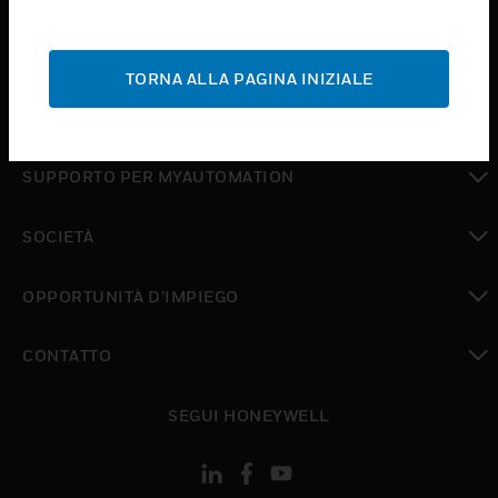
toggle view
ASSISTENZA
TORNA ALLA PAGINA INIZIALE
toggle view
DOVE ACQUISTARE
toggle view
SUPPORTO PER MYAUTOMATION
toggle view
SOCIETÀ
toggle view
OPPORTUNITÀ D’IMPIEGO
toggle view
CONTATTO
toggle view
SEGUI HONEYWELL