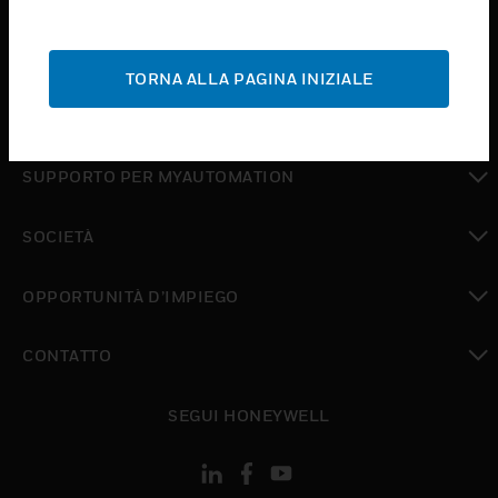
toggle view
ASSISTENZA
TORNA ALLA PAGINA INIZIALE
toggle view
DOVE ACQUISTARE
toggle view
SUPPORTO PER MYAUTOMATION
toggle view
SOCIETÀ
toggle view
OPPORTUNITÀ D’IMPIEGO
toggle view
CONTATTO
toggle view
SEGUI HONEYWELL