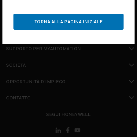
toggle view
ASSISTENZA
TORNA ALLA PAGINA INIZIALE
toggle view
DOVE ACQUISTARE
toggle view
SUPPORTO PER MYAUTOMATION
toggle view
SOCIETÀ
toggle view
OPPORTUNITÀ D’IMPIEGO
toggle view
CONTATTO
toggle view
SEGUI HONEYWELL