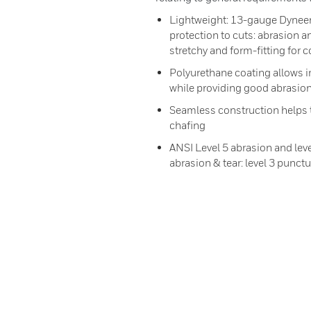
Lightweight: 13-gauge Dyneem
protection to cuts: abrasion a
stretchy and form-fitting for 
Polyurethane coating allows im
while providing good abrasio
Seamless construction helps t
chafing
ANSI Level 5 abrasion and level
abrasion & tear: level 3 punct