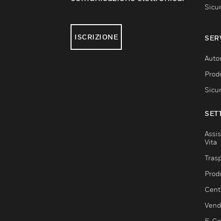
Sicu
ISCRIZIONE
SER
Auto
Produ
Sicu
SET
Assis
Vita
Trasp
Prod
Centr
Vendi
E-C