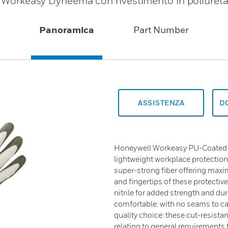
ll Workeasy Dyneema con rivestimento in poliuret
Panoramica
Part Number
ASSISTENZA
D
Honeywell Workeasy PU-Coated 
lightweight workplace protectio
super-strong fiber offering max
and fingertips of these protective
nitrile for added strength and dura
comfortable: with no seams to ca
quality choice: these cut-resist
relating to general requirements 