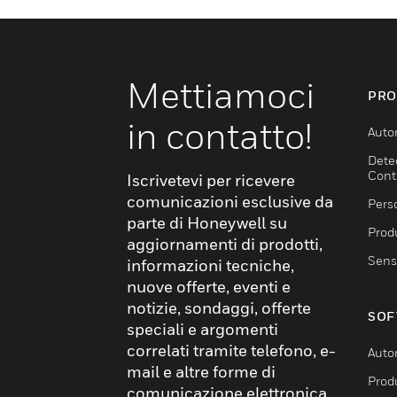
Mettiamoci
PRO
in contatto!
Auto
Dete
Cont
Iscrivetevi per ricevere
comunicazioni esclusive da
Pers
parte di Honeywell su
Produ
aggiornamenti di prodotti,
Sens
informazioni tecniche,
nuove offerte, eventi e
notizie, sondaggi, offerte
SOF
speciali e argomenti
correlati tramite telefono, e-
Auto
mail e altre forme di
Produ
comunicazione elettronica.