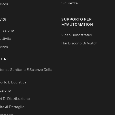
Sicurezza
rezza
SUPPORTO PER
VIZI
MYAUTOMATION
mazione
Video Dimostrativi
ttività
Hai Bisogno Di Aiuto?
rezza
TORI
tenza Sanitaria E Scienze Della
orto E Logistica
uzione
i Di Distribuzione
ta Al Dettaglio
ommerce