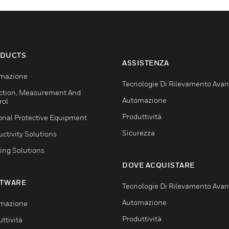
DUCTS
ASSISTENZA
mazione
Tecnologie Di Rilevamento Ava
ction, Measurement And
Automazione
rol
Produttività
onal Protective Equipment
Sicurezza
ctivity Solutions
ing Solutions
DOVE ACQUISTARE
TWARE
Tecnologie Di Rilevamento Ava
Automazione
mazione
Produttività
ttività