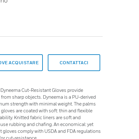
ano
OVE ACQUISTARE
CONTATTACI
Dyneema Cut-Resistant Gloves provide
n from sharp objects. Dyneema is a PU-derived
imum strength with minimal weight. The palms
 gloves are coated with soft: thin and flexible
bility. Knitted fabric liners are soft and
use rubbing and chafing. An economical: yet
ant gloves comply with USDA and FDA regulations
for cut-resistance.