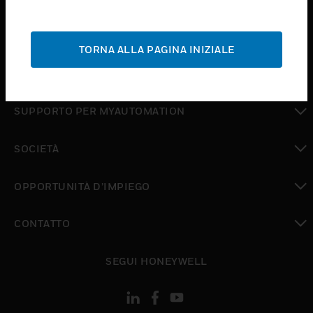
toggle view
ASSISTENZA
TORNA ALLA PAGINA INIZIALE
toggle view
DOVE ACQUISTARE
toggle view
SUPPORTO PER MYAUTOMATION
toggle view
SOCIETÀ
toggle view
OPPORTUNITÀ D’IMPIEGO
toggle view
CONTATTO
toggle view
SEGUI HONEYWELL