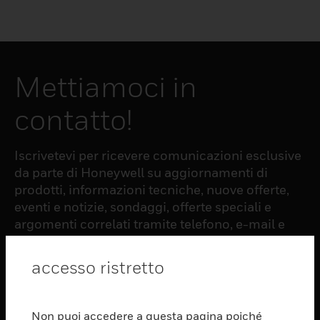
Mettiamoci in
contatto!
Iscrivetevi per ricevere comunicazioni esclusive
da parte di Honeywell su aggiornamenti di
prodotti, informazioni tecniche, nuove offerte,
eventi e notizie, sondaggi, offerte speciali e
argomenti correlati tramite telefono, e-mail e
altre forme di comunicazione elettronica.
accesso ristretto
ISCRIZIONE
Non puoi accedere a questa pagina poiché