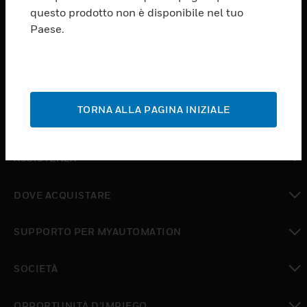
PRODUCTS
questo prodotto non è disponibile nel tuo
Paese.
toggle view
SOFTWARE
toggle view
SERVIZI
TORNA ALLA PAGINA INIZIALE
toggle view
SETTORI
toggle view
ASSISTENZA
toggle view
DOVE ACQUISTARE
toggle view
SUPPORTO PER MYAUTOMATION
toggle view
SOCIETÀ
toggle view
OPPORTUNITÀ D’IMPIEGO