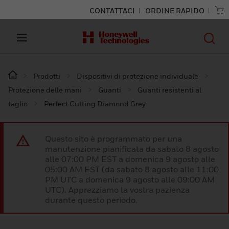
CONTATTACI
ORDINE RAPIDO
Prodotti
Dispositivi di protezione individuale
Protezione delle mani
Guanti
Guanti resistenti al
taglio
Perfect Cutting Diamond Grey
Questo sito è programmato per una
manutenzione pianificata da sabato 8 agosto
alle 07:00 PM EST a domenica 9 agosto alle
05:00 AM EST (da sabato 8 agosto alle 11:00
PM UTC a domenica 9 agosto alle 09:00 AM
UTC). Apprezziamo la vostra pazienza
durante questo periodo.