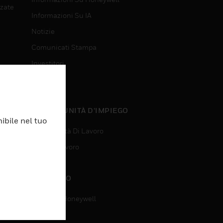
nzate
Informazioni Su IA
Notizie
Comunicati Stampa
Investitori
Eventi
nzate
OPPORTUNITÀ D’IMPIEGO
ibile nel tuo
Opportunità Di Lavoro
Ricerca Lavoro
CONTATTO
Contatta Honeywell
Assistenza