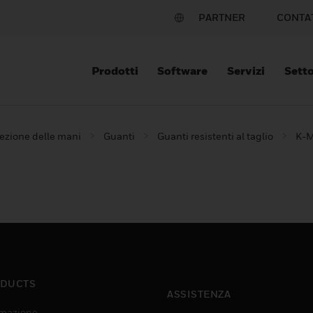
PARTNER
CONTA
Prodotti
Software
Servizi
Setto
ezione delle mani
Guanti
Guanti resistenti al taglio
K-M
DUCTS
ASSISTENZA
mazione