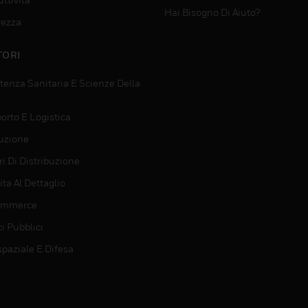
Hai Bisogno Di Aiuto?
rezza
TORI
tenza Sanitaria E Scienze Della
orto E Logistica
uzione
i Di Distribuzione
ta Al Dettaglio
ommerce
ci Pubblici
spaziale E Difesa