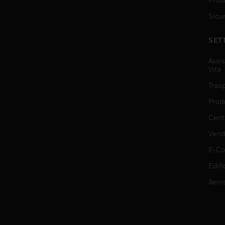
Sicu
SET
Assis
Vita
Trasp
Prod
Centr
Vendi
E-C
Edifi
Aero