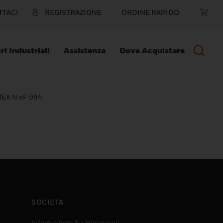
TTACI
REGISTRAZIONE
ORDINE RAPIDO
ri Industriali
Assistenza
Dove Acquistare
EX N oF 984
SOCIETÀ
Informazioni Su Honeywell