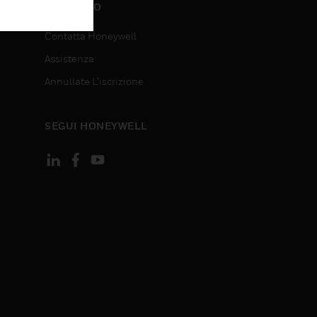
CONTATTO
Contatta Honeywell
Assistenza
Annullate L’iscrizione
SEGUI HONEYWELL