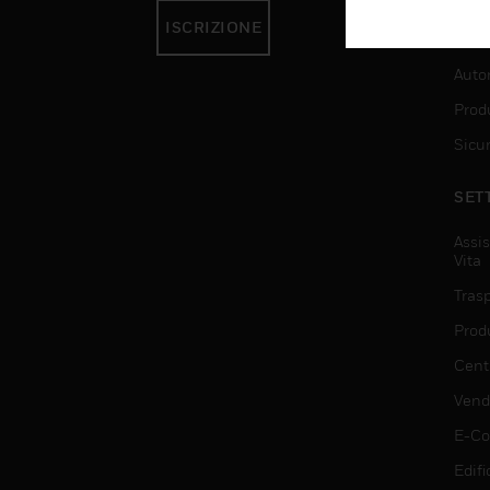
ISCRIZIONE
SER
Auto
Produ
Sicu
SET
Assis
Vita
Trasp
Prod
Centr
Vendi
E-C
Edifi