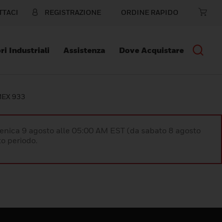
TTACI
REGISTRAZIONE
ORDINE RAPIDO
ri Industriali
Assistenza
Dove Acquistare
MEX 933
enica 9 agosto alle 05:00 AM EST (da sabato 8 agosto
o periodo.