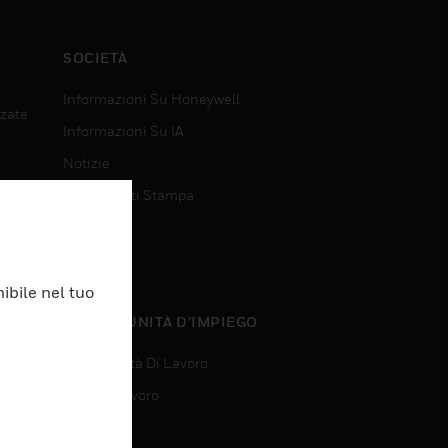
SOCIETÀ
Informazioni Su Honeywell
nzate
Informazioni Su IA
Notizie
Comunicati Stampa
Investitori
Eventi
ibile nel tuo
nzate
OPPORTUNITÀ D’IMPIEGO
Opportunità Di Lavoro
Ricerca Lavoro