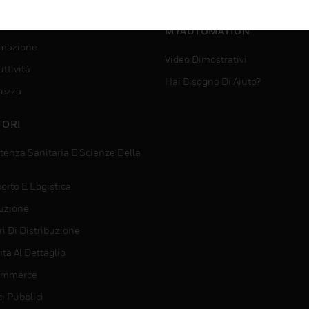
SUPPORTO PER
VIZI
MYAUTOMATION
mazione
Video Dimostrativi
ttività
Hai Bisogno Di Aiuto?
rezza
TORI
tenza Sanitaria E Scienze Della
orto E Logistica
uzione
i Di Distribuzione
ta Al Dettaglio
ommerce
ci Pubblici