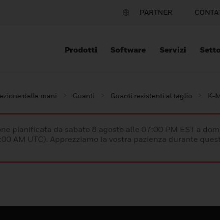
PARTNER
CONTA
Prodotti
Software
Servizi
Setto
ezione delle mani
Guanti
Guanti resistenti al taglio
K-
e pianificata da sabato 8 agosto alle 07:00 PM EST a dom
:00 AM UTC). Apprezziamo la vostra pazienza durante quest