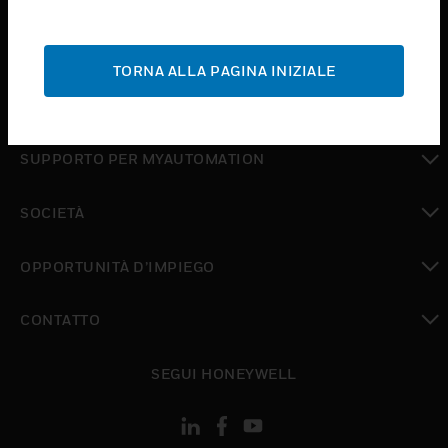
toggle view
ASSISTENZA
TORNA ALLA PAGINA INIZIALE
toggle view
DOVE ACQUISTARE
toggle view
SUPPORTO PER MYAUTOMATION
toggle view
SOCIETÀ
toggle view
OPPORTUNITÀ D’IMPIEGO
toggle view
CONTATTO
toggle view
SEGUI HONEYWELL