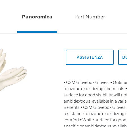
Panoramica
Part Number
ASSISTENZA
D
• CSM Glovebox Gloves. • Outstan
to ozone or oxidizing chemicals.•
surface for good visibility: will 
ambidextrous: available in a vari
Benefits:• CSM Glovebox Gloves. 
resistance to ozone or oxidizing 
comfort.• White surface for good 
specific or ambidextrous: availabl