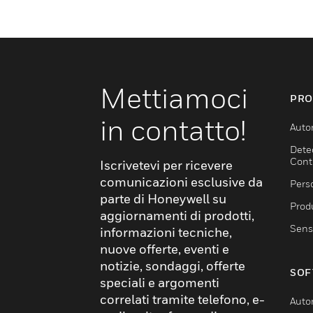
Mettiamoci
PRO
in contatto!
Auto
Dete
Cont
Iscrivetevi per ricevere
comunicazioni esclusive da
Pers
parte di Honeywell su
Produ
aggiornamenti di prodotti,
Sens
informazioni tecniche,
nuove offerte, eventi e
notizie, sondaggi, offerte
SOF
speciali e argomenti
correlati tramite telefono, e-
Auto