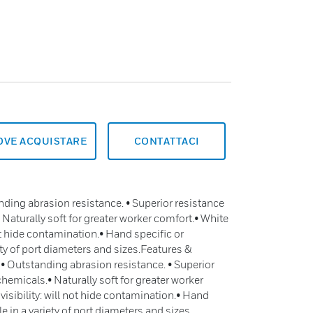
OVE ACQUISTARE
CONTATTACI
ding abrasion resistance. • Superior resistance
 Naturally soft for greater worker comfort.• White
not hide contamination.• Hand specific or
ety of port diameters and sizes.Features &
• Outstanding abrasion resistance. • Superior
chemicals.• Naturally soft for greater worker
visibility: will not hide contamination.• Hand
e in a variety of port diameters and sizes.