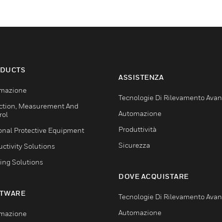
DUCTS
ASSISTENZA
mazione
Tecnologie Di Rilevamento Ava
ction, Measurement And
Automazione
rol
Produttività
onal Protective Equipment
Sicurezza
ctivity Solutions
ing Solutions
DOVE ACQUISTARE
TWARE
Tecnologie Di Rilevamento Ava
Automazione
mazione