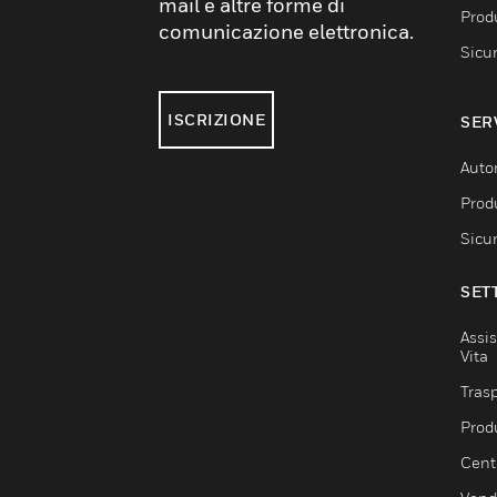
mail e altre forme di
Produ
comunicazione elettronica.
Sicu
ISCRIZIONE
SER
Auto
Produ
Sicu
SET
Assis
Vita
Trasp
Prod
Centr