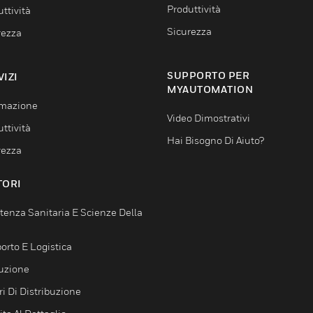
Produttività
ttività
Sicurezza
rezza
SUPPORTO PER
VIZI
MYAUTOMATION
mazione
Video Dimostrativi
ttività
Hai Bisogno Di Aiuto?
rezza
TORI
tenza Sanitaria E Scienze Della
orto E Logistica
uzione
i Di Distribuzione