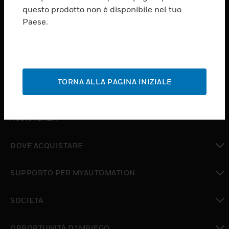
PRODUCTS
questo prodotto non è disponibile nel tuo
Paese.
toggle view
SOFTWARE
toggle view
SERVIZI
TORNA ALLA PAGINA INIZIALE
toggle view
SETTORI
toggle view
ASSISTENZA
toggle view
DOVE ACQUISTARE
toggle view
SUPPORTO PER MYAUTOMATION
toggle view
SOCIETÀ
toggle view
OPPORTUNITÀ D’IMPIEGO