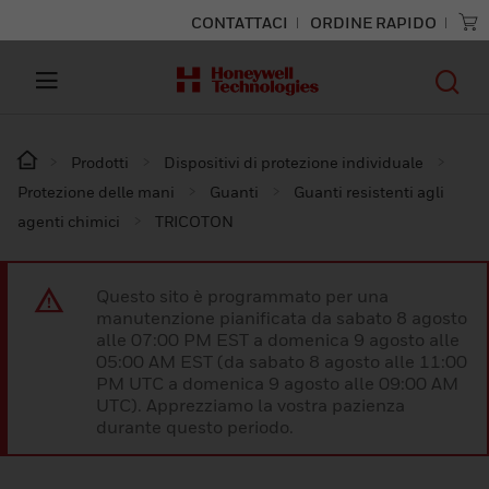
CONTATTACI
ORDINE RAPIDO
Prodotti
Dispositivi di protezione individuale
Protezione delle mani
Guanti
Guanti resistenti agli
agenti chimici
TRICOTON
Questo sito è programmato per una
manutenzione pianificata da sabato 8 agosto
alle 07:00 PM EST a domenica 9 agosto alle
05:00 AM EST (da sabato 8 agosto alle 11:00
PM UTC a domenica 9 agosto alle 09:00 AM
UTC). Apprezziamo la vostra pazienza
durante questo periodo.