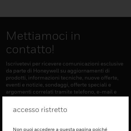
Mettiamoci in
contatto!
Iscrivetevi per ricevere comunicazioni esclusive
da parte di Honeywell su aggiornamenti di
prodotti, informazioni tecniche, nuove offerte,
eventi e notizie, sondaggi, offerte speciali e
argomenti correlati tramite telefono, e-mail e
altre forme di comunicazione elettronica.
accesso ristretto
ISCRIZIONE
Non puoi accedere a questa pagina poiché