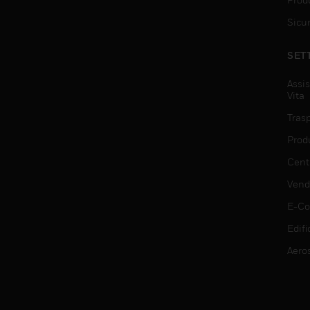
Sicu
SET
Assis
Vita
Trasp
Prod
Centr
Vendi
E-C
Edifi
Aero