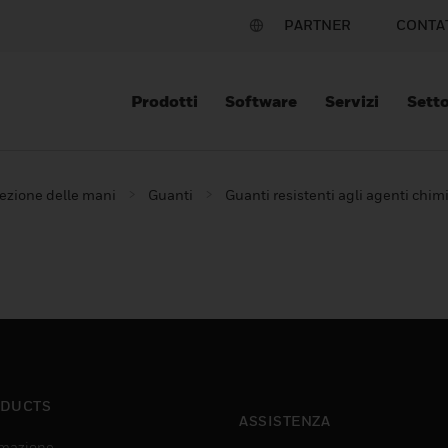
PARTNER
CONTA
Prodotti
Software
Servizi
Setto
ezione delle mani
Guanti
Guanti resistenti agli agenti chimi
DUCTS
ASSISTENZA
mazione