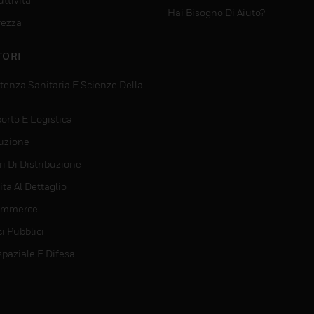
Hai Bisogno Di Aiuto?
rezza
TORI
tenza Sanitaria E Scienze Della
orto E Logistica
uzione
i Di Distribuzione
ta Al Dettaglio
ommerce
ci Pubblici
spaziale E Difesa