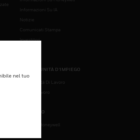
nzate
Informazioni Su IA
Notizie
Comunicati Stampa
Investitori
Eventi
nzate
OPPORTUNITÀ D’IMPIEGO
ibile nel tuo
Opportunità Di Lavoro
Ricerca Lavoro
CONTATTO
Contatta Honeywell
Assistenza