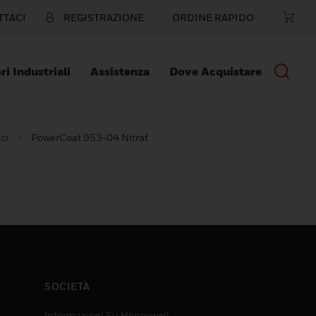
TTACI
REGISTRAZIONE
ORDINE RAPIDO
ri Industriali
Assistenza
Dove Acquistare
ci
PowerCoat 953-04 Nitraf
SOCIETÀ
Informazioni Su Honeywell