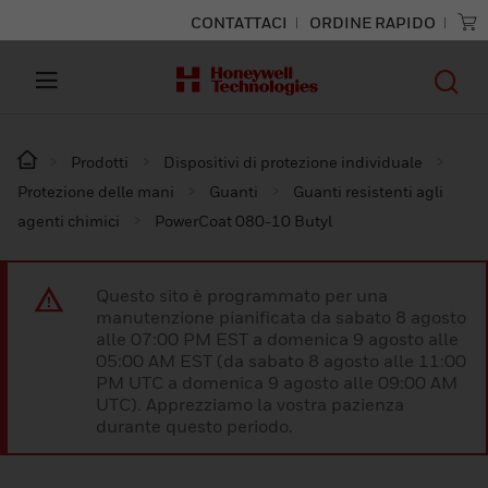
CONTATTACI
ORDINE RAPIDO
Prodotti
Dispositivi di protezione individuale
Protezione delle mani
Guanti
Guanti resistenti agli
agenti chimici
PowerCoat 080-10 Butyl
Questo sito è programmato per una
manutenzione pianificata da sabato 8 agosto
alle 07:00 PM EST a domenica 9 agosto alle
05:00 AM EST (da sabato 8 agosto alle 11:00
PM UTC a domenica 9 agosto alle 09:00 AM
UTC). Apprezziamo la vostra pazienza
durante questo periodo.