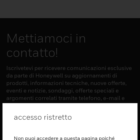
Mettiamoci in
contatto!
Iscrivetevi per ricevere comunicazioni esclusive
da parte di Honeywell su aggiornamenti di
prodotti, informazioni tecniche, nuove offerte,
eventi e notizie, sondaggi, offerte speciali e
argomenti correlati tramite telefono, e-mail e
altre forme di comunicazione elettronica.
accesso ristretto
ISCRIZIONE
Non puoi accedere a questa pagina poiché