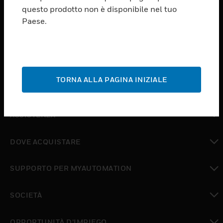
PRODUCTS
questo prodotto non è disponibile nel tuo
Paese.
toggle view
SOFTWARE
toggle view
SERVIZI
TORNA ALLA PAGINA INIZIALE
toggle view
SETTORI
toggle view
ASSISTENZA
toggle view
DOVE ACQUISTARE
toggle view
SUPPORTO PER MYAUTOMATION
toggle view
SOCIETÀ
toggle view
OPPORTUNITÀ D’IMPIEGO