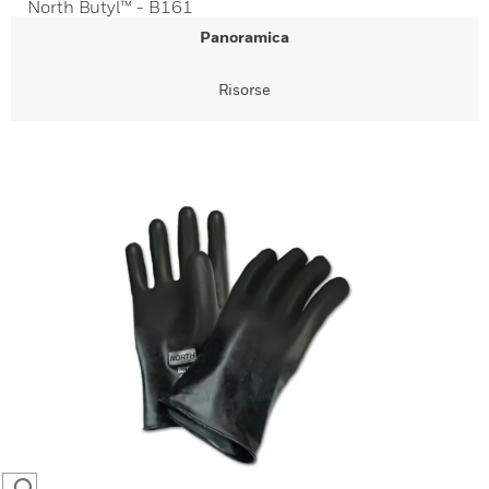
North Butyl™ - B161
Panoramica
Risorse