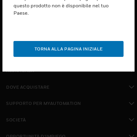
PRODUCTS
questo prodotto non è disponibile nel tuo
Paese.
toggle view
SOFTWARE
toggle view
SERVIZI
TORNA ALLA PAGINA INIZIALE
toggle view
SETTORI
toggle view
ASSISTENZA
toggle view
DOVE ACQUISTARE
toggle view
SUPPORTO PER MYAUTOMATION
toggle view
SOCIETÀ
toggle view
OPPORTUNITÀ D’IMPIEGO