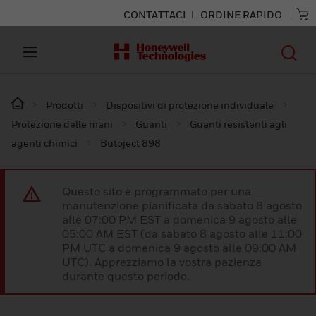
CONTATTACI
ORDINE RAPIDO
Prodotti
Dispositivi di protezione individuale
Protezione delle mani
Guanti
Guanti resistenti agli
agenti chimici
Butoject 898
Questo sito è programmato per una
manutenzione pianificata da sabato 8 agosto
alle 07:00 PM EST a domenica 9 agosto alle
05:00 AM EST (da sabato 8 agosto alle 11:00
PM UTC a domenica 9 agosto alle 09:00 AM
UTC). Apprezziamo la vostra pazienza
durante questo periodo.