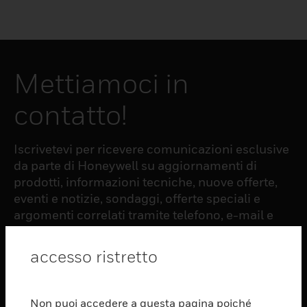
Mettiamoci in
contatto!
Iscrivetevi per ricevere comunicazioni esclusive
da parte di Honeywell su aggiornamenti di
prodotti, informazioni tecniche, nuove offerte,
eventi e notizie, sondaggi, offerte speciali e
argomenti correlati tramite telefono, e-mail e
altre forme di comunicazione elettronica.
accesso ristretto
ISCRIZIONE
Non puoi accedere a questa pagina poiché